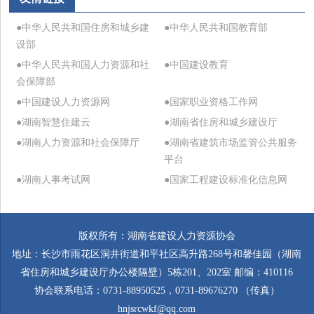
●中华人民共和国住房和城乡建
●中华人民共和国教育部
设部
●中华人民共和国人力资源和社
●中国建设教育
会保障部
●中国建设人力资源网
●国家职业资格工作网
●湖南智慧住建云
●湖南省住房和城乡建设厅
●湖南人力资源和社会保障厅
●湖南省建筑市场监管公共服务
平台
●湖南人事考试网
●国家工程建设标准化信息网
版权所有：湖南省建设人力资源协会
地址：长沙市雨花区洞井街道和平社区高升路268号和馨佳园（湖南
省住房和城乡建设厅办公楼隔壁）5栋201、202室 邮编：410116
协会联系电话：0731-88950525，0731-89676270 （传真）
hnjsrcwkf@qq.com