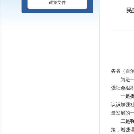
政策文件
民
各省（自
为进
强社会组
一是
认识加强
量发展的
二是
策，增强