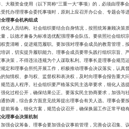
排、大额资金使用（以下简称“三重一大”事项）的，必须由理事
长受托办理理事会委托事项时，原则上应召开办公会、专题会等
健全理事会机构组成
）优化人员结构。
社会组织要结合自身情况，按照统筹兼顾决策
数量，以德才兼备为标准选优配强理事会队伍。要依照社会组织
到权责清晰，促进规范履职。要加强对理事会成员的教育管理，
识培训，切实提升履职能力。理事会成员要带头践行组织宗旨、
议事决策，不得违法违规为个人谋取私利。理事长是理事会规范
程规定和理事会所托开展工作，积极推动理事会决议落实，认真
员的知情权、参与权、监督权和表决权，及时向理事会报告重大
）规范选人程序。
社会组织要严格落实民主选举要求，细化人选
，强化过程公开，确保结果公正。要落实民主协商要求，加强与
沟通协调，综合多方面意见统筹提出理事会有关人选。理事会要
，提前筹备，细化方案，规范会议召开，确保换届工作正常平稳
优化理事会决策机制
）加强会议筹备。
理事会要加强会议事前管理，完善会议召集、