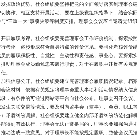
）发挥政治优势。
社会组织要坚持把党的全面领导落实到理事会
密切协作、相互支持开展活动。要在上级党组织指导下，结合实
参与“三重一大”事项决策等制度安排。理事会会议应当邀请党组
）开展履职考评。
社会组织要完善理事会工作评价机制，探索按
进行考评，逐步形成符合自身特点的评价体系。要强化考核评价
成员的履职积极性、自觉性、主动性和责任感、事业心。要探索
，推动理事会成员勤勉忠实履行职责，对于在履职中违反有关规
责任。
）加强信息公开。
社会组织要建立完善理事会履职情况记录、档
和会议材料，依据有关规定将理事会重大事项和活动情况纳入信
记录，有条件的可通过网站等平台向社会公布。理事会召开会议
织发生关联交易等情况，要及时向监事会（监事）、会员、职工
一）矛盾纠纷调解。
社会组织要建立健全内部矛盾纠纷防范化解
不能得到有效执行、理事会无法正常换届的，理事长要加强沟通
，推动达成一致意见。对于理事长不能按规定履职，致使会议无