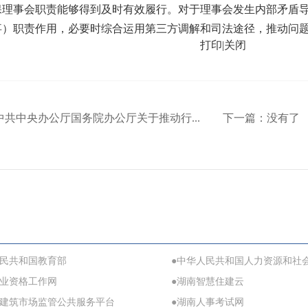
保理事会职责能够得到及时有效履行。对于理事会发生内部矛盾
事）职责作用，必要时综合运用第三方调解和司法途径，推动问
打印
|
关闭
中共中央办公厅国务院办公厅关于推动行...
下一篇：
没有了
人民共和国教育部
●中华人民共和国人力资源和社
职业资格工作网
●湖南智慧住建云
省建筑市场监管公共服务平台
●湖南人事考试网