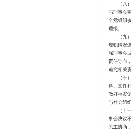
（八
与理事会
全党组织
通报。
（九
履职情况
强理事会
责任导向
追究相关
（十
料、文件
做好档案
与社会组
（十
事会决议
民主协商