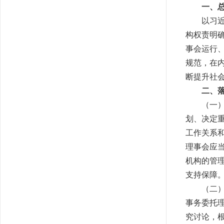
一、
以习
构权责明
事会运行
规范，在
断提升社
二、
（一
划、决定
工作关系
理事会应
机构的管
支持保障
（二
事务委托
究讨论，