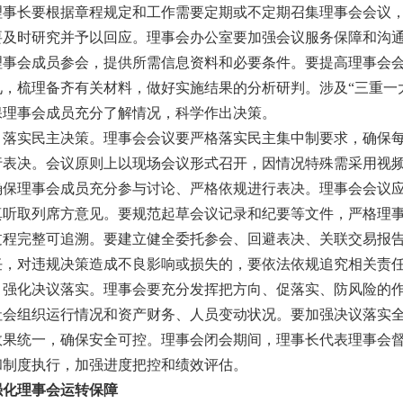
理事长要根据章程规定和工作需要定期或不定期召集理事会会议
要及时研究并予以回应。理事会办公室要加强会议服务保障和沟
理事会成员参会，提供所需信息资料和必要条件。要提高理事会
见，梳理备齐有关材料，做好实施结果的分析研判。涉及“三重一
保理事会成员充分了解情况，科学作出决策。
）落实民主决策。
理事会会议要严格落实民主集中制要求，确保
行表决。会议原则上以现场会议形式召开，因情况特殊需采用视
确保理事会成员充分参与讨论、严格依规进行表决。理事会会议
真听取列席方意见。要规范起草会议记录和纪要等文件，严格理
过程完整可追溯。要建立健全委托参会、回避表决、关联交易报
任，对违规决策造成不良影响或损失的，要依法依规追究相关责
）强化决议落实。
理事会要充分发挥把方向、促落实、防风险的
社会组织运行情况和资产财务、人员变动状况。要加强决议落实
效果统一，确保安全可控。理事会闭会期间，理事长代表理事会
和制度执行，加强进度把控和绩效评估。
强化理事会运转保障