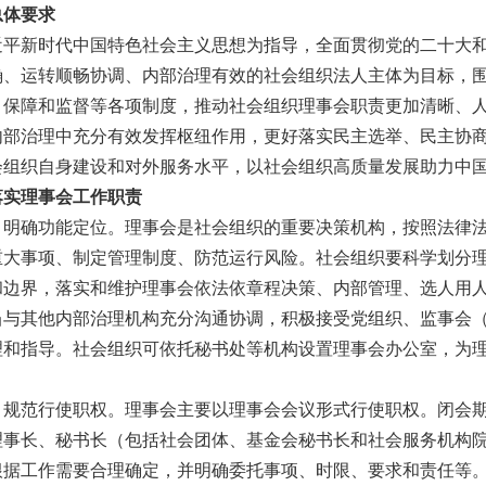
总体要求
近平新时代中国特色社会主义思想为指导，全面贯彻党的二十大
确、运转顺畅协调、内部治理有效的社会组织法人主体为目标，
、保障和监督等各项制度，推动社会组织理事会职责更加清晰、
内部治理中充分有效发挥枢纽作用，更好落实民主选举、民主协
会组织自身建设和对外服务水平，以社会组织高质量发展助力中
落实理事会工作职责
）明确功能定位。
理事会是社会组织的重要决策机构，按照法律
重大事项、制定管理制度、防范运行风险。社会组织要科学划分
和边界，落实和维护理事会依法依章程决策、内部管理、选人用
当与其他内部治理机构充分沟通协调，积极接受党组织、监事会
理和指导。社会组织可依托秘书处等机构设置理事会办公室，为
。
）规范行使职权。
理事会主要以理事会会议形式行使职权。闭会
理事长、秘书长（包括社会团体、基金会秘书长和社会服务机构
根据工作需要合理确定，并明确委托事项、时限、要求和责任等