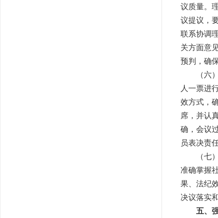
议质量。
议提议，
联系协调
关方面意
预判，确
（六
人一票进
效方式，
席，并认
确，会议
员表决责
（七
准确掌握
果、法纪
决议落实
五、