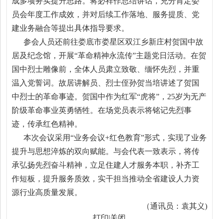
成多项务实提升思路。蒋必祥作总结讲话，充分肯定委
员会年度工作成效，并对后续工作落地、服务提质、党
建业务融合等提出具体指导要求。
参会人员还前往娄底市娄星区双江乡新庄村贺国中故
居及纪念馆，开展“革命精神永流传”主题党日活动。在贺
国中烈士雕像前，全体人员肃立致敬、缅怀先烈，并重
温入党誓词。故居讲解员、烈士侄孙贺当培讲述了贺国
中烈士的革命事迹。贺国中作为红军“虎将”，25岁为无产
阶级革命事业英勇牺牲。在场党员表示将铭记先烈事
迹，传承红色精神。
本次会议采用“业务会议+红色教育”形式，实现了业务
提升与思想淬炼的双向赋能。与会代表一致表示，将传
承弘扬先烈奋斗精神，立足住建人才服务本职，补齐工
作短板，提升服务质效，实干担当推动全省建设人力资
源行业高质量发展。
（通讯员：袁其义)
打印
|
关闭