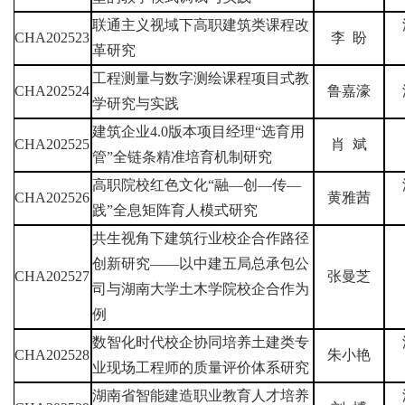
联通主义视域下高职建筑类课程改
CHA202523
李
盼
革研究
工程测量与数字测绘课程项目式教
CHA202524
鲁嘉濠
学研究与实践
建筑企业
4.0
版本项目经理
“
选育用
CHA202525
肖
斌
管
”
全链条精准培育机制研究
高职院校红色文化
“
融
—
创
—
传
—
CHA202526
黄雅茜
践
”
全息矩阵育人模式研究
共生视角下建筑行业校企合作路径
创新研究
——
以中建五局总承包公
CHA202527
张曼芝
司与湖南大学土木学院校企合作为
例
数智化时代校企协同培养土建类专
CHA202528
朱小艳
业现场工程师的质量评价体系研究
湖南省智能建造职业教育人才培养