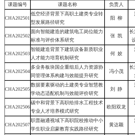
课题编号
课题名称
负责人
低空经济背景下高职土建类专业转
CHA202501
阳
柳
型发展路径研究
面向智能建造的建筑电工岗位能力
长
CHA202502
张
凯
标准与评价体系研究
智能建造背景下建筑设备新质职业
CHA202503
何
姣
人才能力培育机制研究
多业务板块国企重组后人力资源协
长
CHA202504
冯小茂
同管理体系构建与效能提升研究
数据要素驱动的土建类专业智慧教
CHA202505
刘
静
学动态适配机制与效能评价研究
碳中和背景下高职给排水工程技术
CHA202506
欧阳双龙
专业人才培养模式研究
职普融通视域下高职院校推动中小
CHA202507
黄达颖
学生职业启蒙教育实践路径研究