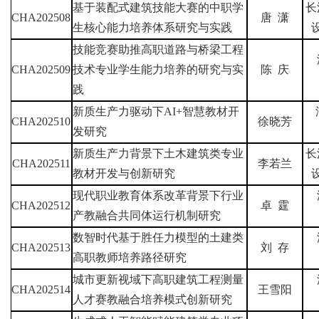
基于装配式建筑技能大赛的中职学
长
CHA202508
唐
潇
生核心能力培养体系研究与实践
技能竞赛助推高职道路与桥梁工程
CHA202509
技术专业学生能力培养的研究与实
陈
庆
践
新质生产力驱动下
AI+
智慧教材开
CHA202510
徐晓芳
发研究
新质生产力背景下土木建筑类专业
长
CHA202511
李若兰
教材开发与创新研究
现代职业教育体系改革背景下行业
CHA202512
卓
霆
产教融合共同体运行机制研究
数智时代基于胜任力模型的土建类
CHA202513
刘
存
高职教师培养路径研究
城市更新视域下高职建筑工程测量
CHA202514
王雪阳
人才赛教融合培养模式创新研究