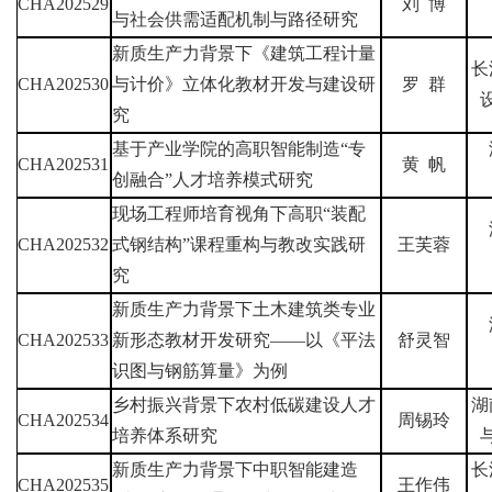
CHA202529
刘
博
与社会供需适配机制与路径研究
新质生产力背景下《建筑工程计量
长
CHA202530
与计价》立体化教材开发与建设研
罗
群
究
基于产业学院的高职智能制造
“
专
CHA202531
黄
帆
创融合
”
人才培养模式研究
现场工程师培育视角下高职
“
装配
CHA202532
式钢结构
”
课程重构与教改实践研
王芙蓉
究
新质生产力背景下土木建筑类专业
CHA202533
新形态教材开发研究
——
以《平法
舒灵智
识图与钢筋算量》为例
乡村振兴背景下农村低碳建设人才
湖
CHA202534
周锡玲
培养体系研究
新质生产力背景下中职智能建造
长
CHA202535
王作伟