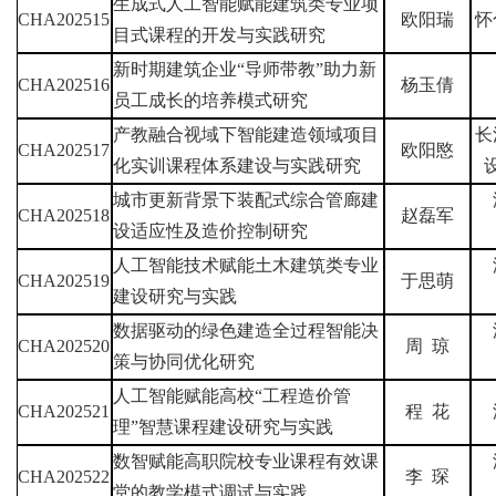
生成式人工智能赋能建筑类专业项
CHA202515
欧阳瑞
怀
目式课程的开发与实践研究
新时期建筑企业
“
导师带教
”
助力新
CHA202516
杨玉倩
员工成长的培养模式研究
产教融合视域下智能建造领域项目
长
CHA202517
欧阳愍
化实训课程体系建设与实践研究
城市更新背景下装配式综合管廊建
CHA202518
赵磊军
设适应性及造价控制研究
人工智能技术赋能土木建筑类专业
CHA202519
于思萌
建设研究与实践
数据驱动的绿色建造全过程智能决
CHA202520
周
琼
策与协同优化研究
人工智能赋能高校
“
工程造价管
CHA202521
程
花
理
”
智慧课程建设研究与实践
数智赋能高职院校专业课程有效课
CHA202522
李
琛
堂的教学模式调试与实践