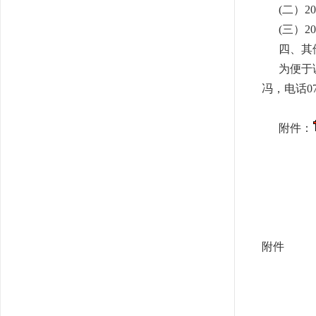
(二）
(
三）2
四、其
为便于
冯，电话073
附件：
附件