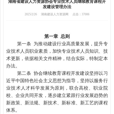
湖南省建设人力资源协会专业技术人员继续教育课程开
发建设管理办法
2025/2/26
湖南建设人力资源网
点击：37006
第一章
总则
第一条
为
推动建设行业高质量发展，
提升专
业技术人
员
职业素质
，
加快专业
技术
人
员
知识
、
技
术更新
，
依据相关文
件
精神
，结合实际，特制定
本
办法。
第二条
协会继续教育
课程开发建设坚持以习
近平中国特色社会主义思想为指导，坚持以服务行
业技术人才科学发展为原则，联合高校、职业院
校、企业共同开发，逐步建立紧跟行业发展趋势的
新政策、新法规、新技术、新标准、新工艺的课程
体系。