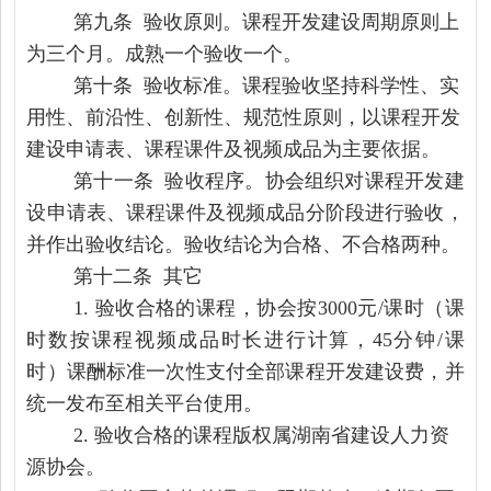
第
九
条
验收原则。课程开发建设周期原则上
为
三
个月。
成熟一个验收一个。
第十条
验收标准。
课程验收坚持科学性、实
用性、前沿性、创新性、规范性原则，
以课程开发
建设
申
请
表、课程课件及视频成品
为主要依据
。
第十一条
验收
程序
。
协会组织
对课程开发
建
设
申
请
表、课程课件及视频成品分阶段进行验收，
并
作出验收结论。验收结论为合格、不合格两种
。
第十
二
条
其它
1.
验收合格的课程
，
协会
按3000
元
/
课时
（
课
时数按课程视频成品时长进行计算，
45
分钟
/课
时）课酬标准
一次性支付
全部
课程开发建设费，
并
统一发布至相关平台使用
。
2.
验收合格的课程版权属湖南省建设人力资
源协会
。