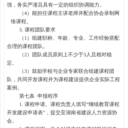
强，务实严谨且具有一定的组织协调能力。
（4）
能担任课程
主讲
老师
并配合协会录制网
络课程。
3.
课程团队要求
（1）
组建职称、年龄、专业、工作经验搭配
合理的课程团队。
（2）
团队成员原则上不少于
3
人且相对稳
定。
（3）鼓励学校与企业专家联合组建课程团
队，共同开发课程并为课程建设提供企业实际工程
案例。
第
七
条
申报程序
1.
课程
申请。课程负责人填写
“
继续教育
课程
开发
建设
申请
表”
，提交至
湖南省建设人力资源协
会
。