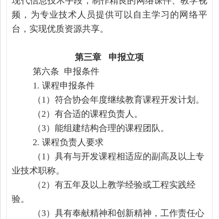
现代信息技术手段，制作精良
的
网络课件、教学视
频，为
专业技术人
员
提供可以自主学习的网络平
台，实现优质资源共享。
第三章
申报立项
第
六
条
申报条件
1.
课程申报条件
（1）
符合协会年度
继续教育
课程开发计划。
（2）
有合适的
课程负责人。
（3）
能组建结构合理的课程团队。
2.
课程负责人要求
（1）
具有与开发课程相适应的副高及
以上专
业技术职称。
（2）
有五年及以上教学经验或工程实践经
验。
（3）
具有奉献精神和创新精神，工作责任心