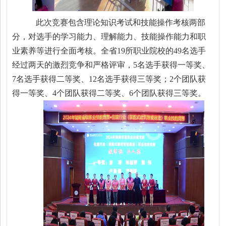
此次竞赛包含理论知识考试和技能操作考核两部
分，对选手的学习能力、理解能力、
技能
操作能力和职
业素养等进行全面考核。全省
19所职业院校的49名选手
经过两天的激烈竞争和严格评审，
5
名选手获得一等奖、
7
名选手获得二等奖、
12
名选手获得三等奖；
2
个团队获
得一等奖、
4
个团队获得二等奖、
6
个团队获得三等奖。