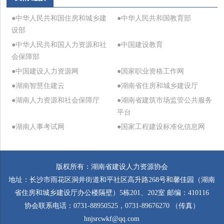
●中华人民共和国住房和城乡建
●中华人民共和国教育部
设部
●中华人民共和国人力资源和社
●中国建设教育
会保障部
●中国建设人力资源网
●国家职业资格工作网
●湖南智慧住建云
●湖南省住房和城乡建设厅
●湖南人力资源和社会保障厅
●湖南省建筑市场监管公共服务
平台
●湖南人事考试网
●国家工程建设标准化信息网
版权所有：湖南省建设人力资源协会
地址：长沙市雨花区洞井街道和平社区高升路268号和馨佳园（湖南
省住房和城乡建设厅办公楼隔壁）5栋201、202室 邮编：410116
协会联系电话：0731-88950525，0731-89676270 （传真）
hnjsrcwkf@qq.com