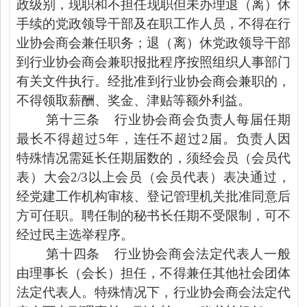
政级别，
现职和不担任现职但未办理退（离）休
手续的党政领导干部及在职工作人员，不得在行
业协会商会兼任职务；退（离）休党政领导
干部
到行业协会商会兼职报批程序按照组织人事部门
有关文件执行。
经批准到行业协会商会
兼职
的，
不得领取薪酬、奖金、津贴等额外利益。
第十三条
行业协会商会负责人每届任期
最长不得超过
5
年，连任不超过
2
届。负责人因
特殊情况需延长任期届数的，须经会员（会员代
表）大会
2/3
以上会员（会员代表）表决通过，
经党建工作机构审核、登
记管理机关批准同意后
方可任职。
聘任制的秘书长任期不受限制，可不
经过民主选举程序。
第十四条
行业协会商会法定代表人一般
由理事长（会长）担任，不得兼任其他社会团体
法定代表人。特殊情况下，行业协会商会法定代