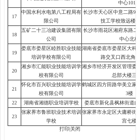
中心101
中国水利水电第八工程局有
长沙市天心区中意二路90
17
限公司
技工学校致远楼1
五矿二十三冶建设集团有限
长沙市雨花区湘府东路二段
18
公司
中心北栋
娄底市娄星区睦胜职业技能
湖南省娄底市娄星区大科
19
培训学校有限公司
路交叉口西北角商
湘乡市汇能职业技能培训学
湘乡市经济开发区管理委
20
校有限公司
总部大楼三
怀化市百兴职业技能培训学
鹤城区四方田路华美立家建
21
校有限公司
3楼
22
湖南省湘德职业培训学校
娄底市新化县枫林街道白
张家界市鲁班职业技术培训
张家界市永定区大庸桥街
23
学校
宫七楼
打印
|
关闭