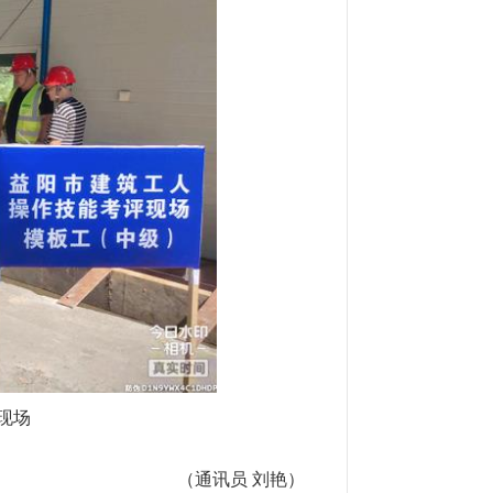
现场
（通讯员 刘艳）