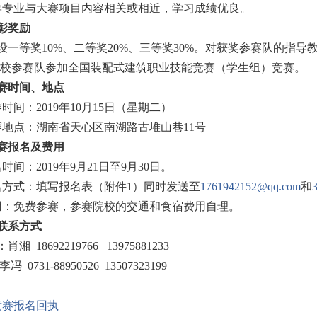
专业与大赛项目内容相关或相近，学习成绩优良。
彰奖励
等奖10%、二等奖20%、三等奖30%。对获奖参赛队的指导
的院校参赛队参加全国装配式建筑职业技能竞赛（学生组）竞赛。
赛时间、地点
时间：2019年10月15日（星期二）
地点：湖南省天心区南湖路古堆山巷11号
赛报名及费用
间：2019年9月21日至9月30日。
名方式：填写报名表（附件1）同时发送至
1761942152@qq.com
和
用：免费参赛，参赛院校的交通和食宿费用自理。
联系方式
18692219766 13975881233
1-88950526 13507323199
 竞赛报名回执