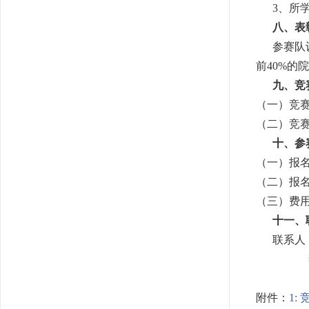
3、所学
八、表
参赛队设一
前40%
九、竞
（一）竞赛
（二）竞赛
十、参
（一）报名时
（二）报
（三）费
十一、
联系人：肖湘 
李冯 073
附件：
1: