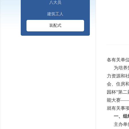
八大员
建筑工人
装配式
各有关单
为培养知
力资源和社
会、住房和
园杯”第二
能大赛—
就有关事
一、组
主办单位