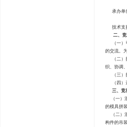
湖南建
承办单位
湖南省
技术支持
二、竞
（一）引
的交流。
（二）提
织、协调
（三）提
（四）选
三、竞
（一）混
的模具拼
（二）混
构件的吊