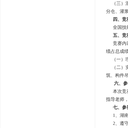
（三）混
分仓、灌
四、竞
全国技能
五、竞
竞赛内容
绩占总成绩
（一）理
（二）实
筑、构件
六、参
本次竞赛
指导老师
七、参
1、湖南
2、遵守