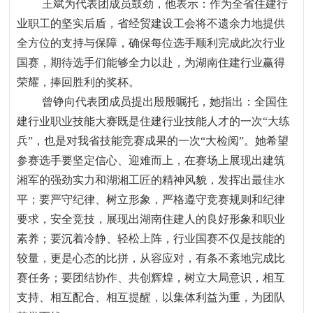
王斌为代表团成员鼓劲，他表示：作为全省住建行
业职工的坚实后盾，省经贸建设工会将不遗余力地提供
全方位的支持与保障，确保每位选手顺利完成此次行业
国赛，期待选手们能够全力以赴，为湖南住建行业赢得
荣耀，捧回胜利的奖杯。
曾铮向代表团成员提出殷殷嘱托，她指出：全国住
建行业职业技能大赛既是住建行业技能人才的一次“大练
兵”，也是对我省技能竞赛成果的一次“大检阅”。她希望
参赛选手要坚定信心、迎难而上，在赛场上展现出建筑
湘军的强劲实力和湖湘工匠的精神风貌，发挥出最佳水
平；要严守纪律、树立形象，严格遵守竞赛规则和纪律
要求，安全竞技，展现出湖南住建人的良好形象和职业
素养；要沉着冷静、轻松上阵，行业国赛不仅是技能的
较量，更是心态的比拼，从容应对，有条不紊地完成比
赛任务；要团结协作、共创辉煌，树立大局意识，相互
支持、相互配合、相互提醒，以集体利益为重，为团队