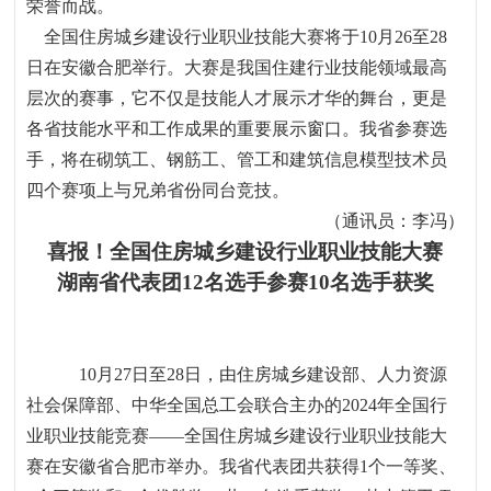
荣誉而战。
全国住房城乡建设行业职业技能大赛将于
10
月
26
至
28
日在安徽合肥举行。大赛是我国住建行业技能领域最高
层次的赛事，它不仅是技能人才展示才华的舞台，更是
各省技能水平和工作成果的重要展示窗口。我省参赛选
手，将在砌筑工、钢筋工、管工和建筑信息模型技术员
四个赛项上与兄弟省份同台竞技。
（通讯员：李冯）
喜报！全国住房城乡建设行业职业技能大赛
湖南省代表团
12
名选手参赛
10
名选手获奖
10
月
27
日至
28
日，由住房城乡建设部、人力资源
社会保障部、中华全国总工会联合主办的
2024
年全国行
业职业技能竞赛——全国住房城乡建设行业职业技能大
赛在安徽省合肥市举办。我省代表团共获得
1
个一等奖、