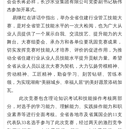
会会长蒋必祥，长沙水业集团有限公司党委副书记杨伟
杰参加开幕式。
易继红在讲话中指出，举办全省住建行业管工技能大
赛，是对全省管工技能水平的一次大检阅，也为广大从
业人员提供了一个展示自我、交流技艺、提升能力的大
舞台。大赛组委会、承办方和各单位要巩固竞赛成果，
切实发挥竞赛对技能人才培养、评价的促进作用，为推
动全省住建行业从业人员技能水平提升贡献力量。希望
全省从业人员以这次大赛为契机，大力弘扬劳模精神、
劳动精神、工匠精神，勤奋学习、刻苦钻研、苦练本
领，为实现湖南
“美丽城乡、幸福人居”的美好愿景添砖加
瓦。
此次竞赛包含理论知识考试和技能操作考核两部
分，对选手的学习能力、理解能力、实践操作能力和职
业素养等进行全面考核。全省各地市及省属国企的
11支
代表队33名选手参与了此次竞赛，经过两天的激烈竞争