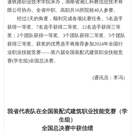
速铁路职业技术学院承办，湖南省湘汇科教信息技术有
限公司协办。全省中职、高职共
16
所院校
48
人参赛。
经过
2
天的角逐，顺利完成各项比赛任务。
5
名选手
获得一等奖、
7
名选手获得二等奖、
12
名选手获得三等
奖；
2
个团队获得一等奖、
3
个团队获得二等奖、
5
个团队
获得三等奖。获奖的优秀选手将推荐参加
2024
年全国行
业职业技能竞赛
——
第六届全国装配式建筑职业技能竞
赛
(
学生组
)
全国总决赛。
(
通讯员：李冯）
我省代表队在全国装配式建筑职业技能竞赛（学
生组）
全国总决赛中获佳绩