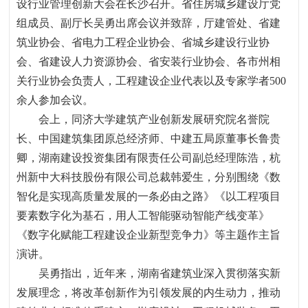
设行业管理创新大会在长沙召开。省住房城乡建设厅党
组成员、副厅长吴勇出席会议并致辞
，
厅建管处、省建
筑业协会、省电力工程企业协会、省城乡建设行业协
会、省建设人力资源协会、省安装行业协会、各市州相
关行业协会负责人
，
工程建设企业代表以及专家学者
500
余人参加会议。
会上
，
同济大学建筑产业创新发展研究院名誉院
长、中国建筑集团原总经济师、中建五局原董事长鲁贵
卿
，
湖南建设投资集团有限责任公司副总经理陈浩
，
杭
州新中大科技股份有限公司总裁韩爱生
，
分别围绕《数
智化是实现高质量发展的一条必由之路》《以工程项目
要素数字化为基石
，
用人工智能驱动智能产线变革》
《数字化赋能工程建设企业新型竞争力》等主题作主旨
演讲。
吴勇指出
，
近年来
，
湖南省建筑业深入贯彻落实新
发展理念
，
将改革创新作为引领发展的内生动力
，
推动