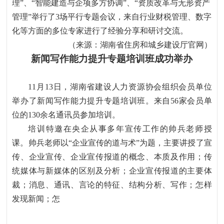
理
”
、
“
智能建造与企项多方协调
”
、
“
资质改革与无形资产
管理
”
举行了
3
场平行专题会议
，
来自行业财税管理、数字
化等方面的多位专家进行了经验分享和研讨交流。
（来源：湖南省住房和城乡建设厅官网）
新闻写作能力提升专题培训班成功举办
11
月
13
日，湖南省建设人力资源协会组织会员单位
举办了新闻写作能力提升专题培训班。来自
56
家会员单
位的
130
余名通讯员参加培训。
培训特邀在央企从事多年宣传工作的帅兵老师授
课。帅兵老师以
“
企业宣传的道与术
”
为题，主要讲授了宣
传、企业宣传、企业宣传报道的概念、本质及作用；传
统媒体与新媒体的区别及分析；企业宣传报道的主要体
裁；消息、通讯、言论的特征、结构分析、写作；怎样
发现新闻；怎