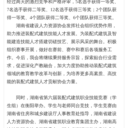
经过两天的激烈竞争和严格评审，
5
名选手获得一等奖、
7
名选手获得二等奖、
12
名选手获得三等奖；
2
个团队获
得一等奖、
4
个团队获得二等奖、
6
个团队获得三等奖。
湖南省建设人力资源协会发挥社会组织优势作用，
助力推进装配式建筑技能人才发展。为装配式建筑及智
能建造技能人才搭建切磋技艺、展示风采的舞台。积极
组织赛事开展，做好在赛前、赛中和赛后各项服务工
作。今后，我会将继续秉持服务宗旨，探索贴合行业需
求，促进深化产教融合，加大力度协助推动装配式建筑
领域的教育教学改革与创新，为培养更多高素质、高技
能的装配式建筑人才贡献协会力量。
同时
，湖南省第六届装配式建筑职业技能竞赛
（学
生组）
在衡阳举办。
学生与老师同台竞技，学生
竞赛由
湖南省住房和城乡建设厅人事教育处指导，湖南省建设
人力资源协会、湖南省建筑职业教育集团主办，湖南高