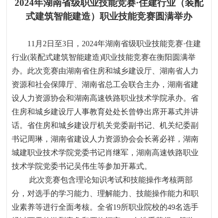
2024
年湖南省级职业技能竞赛
·
住建行业（装配
式建筑智能建造）职业技能竞赛圆满举办
11
月
2
日至
3
日，
2024
年湖南省级职业技能竞赛
·
住建
行业
(
装配式建筑智能建造
)
职业技能竞赛在衡阳圆满举
办。此次竞赛由湖南省住房和城乡建设厅、湖南省人力
资源和社会保障厅、湖南省总工会联合主办，湖南省建
设人力资源协会和湖南高速铁路职业技术学院承办。省
住房和城乡建设厅人事教育处处长曾铮出席开幕式并讲
话。省住房和城乡建设厅机关党委副书记、机关纪委副
书记周琳，湖南省建设人力资源协会会长蒋必祥，湖南
城建职业技术学院党委书记肖继军，湖南高速铁路职业
技术学院党委书记吴伟生等参加开幕式。
此次竞赛包含理论知识考试和技能操作考核两部
分，对选手的学习能力、理解能力、技能操作能力和职
业素养等进行全面考核。全省
19
所职业院校的
49
名选手