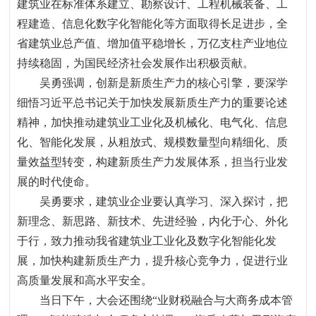
建筑业在标准体系建立、勘察设计、工程机械装备、工
程建造、信息化数字化智能化等方面取得长足进步
，
全
省建筑业总产值、增加值平稳增长
，
万亿支柱产业地位
持续稳固
，
为国民经济社会发展作出积极贡献。
吴勇强调
，
创新是新质生产力的核心引擎
，
要深学
细悟习近平总书记关于加快发展新质生产力的重要论述
精神
，
加快推动建筑业工业化及机械化、电气化、信息
化、智能化发展
，
从粗放式、规模数量型向精细化、质
量效益型转变
，
构建新质生产力发展体系
，
担当行业发
展的时代使命。
吴勇要求
，
建筑业企业要认真学习、深入探讨
，
把
新理念、新思路、新技术、先进经验
，
内化于心、外化
于行
，
致力推动我省建筑业工业化及数字化智能化发
展
，
加快构建新质生产力
，
提升核心竞争力
，
促进行业
高质量发展和高水平安全。
当日下午
，
大会还围绕
“
业财税融合与大商务成本管