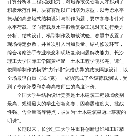
计算分析和工程实践能力，对培养拔尖创新人才起到了
积极示范作用。决赛赛题以广州塔为原型，以考虑水平
振动的高耸塔式结构设计与制作为题，要求参赛者针对
水平荷载、竖向荷载及水平振动复杂工况对其进行受力
分析、结构设计、模型制作及加载试验。赛题中设置了
现场待定参数，并首次引入附加质量、结构修改环节，
综合考察选手专业概念和现场复杂问题解决能力。长沙
理工大学国际工学院黄梓涵，土木工程学院张尧、谭佳
俊同学制作的模型
“
力行塔
”
凭借优异的减振隔振设计，以
全场最轻自重（
36.4
克），成功完成了各级荷载测试，受
到了专家评委和参赛高校师生的高度评价。
全国大学生结构设计竞赛是土木建筑工程领域级别
最高、规模最大的学生创新竞赛，因赛题难度大、挑战
性强、含金量高等特点，被誉为
“
土木建筑皇冠上璀璨的
明珠
”
。
长期以来，长沙理工
大学
注重将创新思维和工匠精