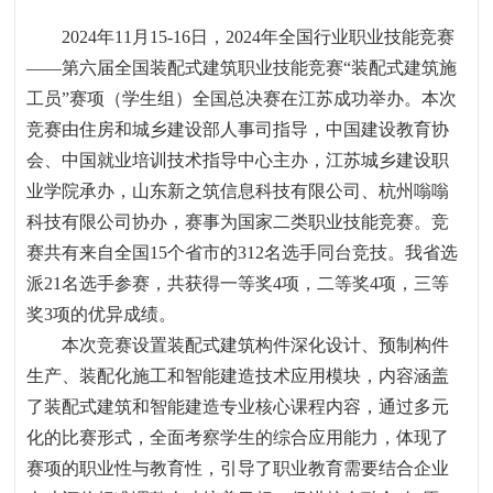
2024
年
11
月
15-16
日，
2024
年全国行业职业技能竞赛
——
第六届全国装配式建筑职业技能竞赛
“
装配式建筑施
工员
”
赛项（学生组）全国总决赛在江苏成功举办。本次
竞赛由住房和城乡建设部人事司指导，中国建设教育协
会、中国就业培训技术指导中心主办，江苏城乡建设职
业学院承办，山东新之筑信息科技有限公司、杭州嗡嗡
科技有限公司协办，赛事为国家二类职业技能竞赛。竞
赛共有来自全国
15
个省市的
312
名选手同台竞技。我省选
派
21
名选手参赛，共获得一等奖
4
项，二等奖
4
项，三等
奖
3
项的优异成绩。
本次竞赛设置装配式建筑构件深化设计、预制构件
生产、装配化施工和智能建造技术应用模块，内容涵盖
了装配式建筑和智能建造专业核心课程内容，通过多元
化的比赛形式，全面考察学生的综合应用能力，体现了
赛项的职业性与教育性，引导了职业教育需要结合企业