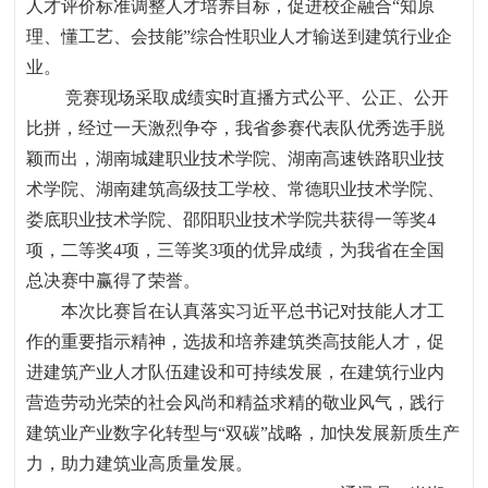
人才评价标准调整人才培养目标，促进校企融合
“
知原
理、懂工艺、会技能
”
综合性职业人才输送到建筑行业企
业。
竞赛现场采取成绩实时直播方式公平、公正、公开
比拼，经过一天激烈争夺，我省参赛代表队优秀选手脱
颖而出，湖南城建职业技术学院、湖南高速铁路职业技
术学院、湖南建筑高级技工学校、常德职业技术学院、
娄底职业技术学院、邵阳职业技术学院共获得一等奖
4
项，二等奖
4
项，三等奖
3
项的优异成绩，为我省在全国
总决赛中赢得了荣誉。
本次比赛旨在认真落实习近平总书记对技能人才工
作的重要指示精神，选拔和培养建筑类高技能人才，促
进建筑产业人才队伍建设和可持续发展，在建筑行业内
营造
劳动光荣的社会风尚和精益求精的敬业风气，践行
建筑业产业数字化转型与
“
双碳
”
战略，加快发展新质生产
力，助力建筑业高质量发展。