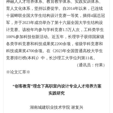
神融入人才培养体系、教育教学体系、实践实训体系、
育人文化体系，坚持以赛促学。自
2014
年以来，已连续
十届蝉联全国大学生结构设计竞赛一等奖，摘得
4
届总冠
军，并于
2023
年成功举办了第十六届全国大学生结构设
计竞赛。该校年均参与学科竞赛
1.5
万人次，工科类学生
100%
参加科技创新活动。近五年，长理学子获得国家级
各类学科竞赛和科技成果奖
2200
余项，省级学科竞赛和
科技成果奖
4700
余项。在《
2023
年全国普通高校大学生
竞赛排行榜
(
本科
)
》中，长沙理工大学位列第
11
名。
（通讯员：付果）
※
论文
汇萃※
“
创客教育
”
理念下高职室内设计专业人才培养方案
实践研究
湖南城建职业技术学院
谢复兴