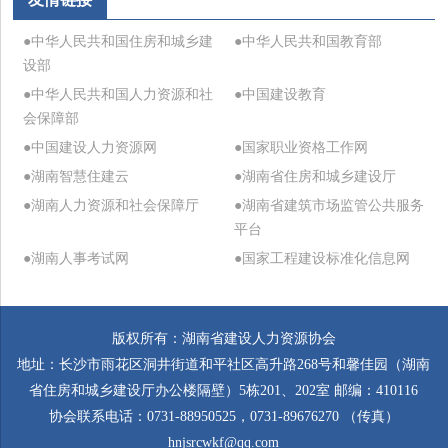
●中华人民共和国住房和城乡建
●中华人民共和国教育部
设部
●中华人民共和国人力资源和社
●中国建设教育
会保障部
●中国建设人力资源网
●国家职业资格工作网
●湖南智慧住建云
●湖南省住房和城乡建设厅
●湖南人力资源和社会保障厅
●湖南省建筑市场监管公共服务
平台
●湖南人事考试网
●国家工程建设标准化信息网
版权所有：湖南省建设人力资源协会
地址：长沙市雨花区洞井街道和平社区高升路268号和馨佳园（湖南
省住房和城乡建设厅办公楼隔壁）5栋201、202室 邮编：410116
协会联系电话：0731-88950525，0731-89676270 （传真）
hnjsrcwkf@qq.com