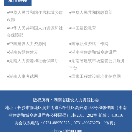
友情链接
●中华人民共和国住房和城乡建
●中华人民共和国教育部
设部
●中华人民共和国人力资源和社
●中国建设教育
会保障部
●中国建设人力资源网
●国家职业资格工作网
●湖南智慧住建云
●湖南省住房和城乡建设厅
●湖南人力资源和社会保障厅
●湖南省建筑市场监管公共服务
平台
●湖南人事考试网
●国家工程建设标准化信息网
版权所有：湖南省建设人力资源协会
地址：长沙市雨花区洞井街道和平社区高升路268号和馨佳园（湖南
省住房和城乡建设厅办公楼隔壁）5栋201、202室 邮编：410116
协会联系电话：0731-88950525，0731-89676270 （传真）
hnjsrcwkf@qq.com